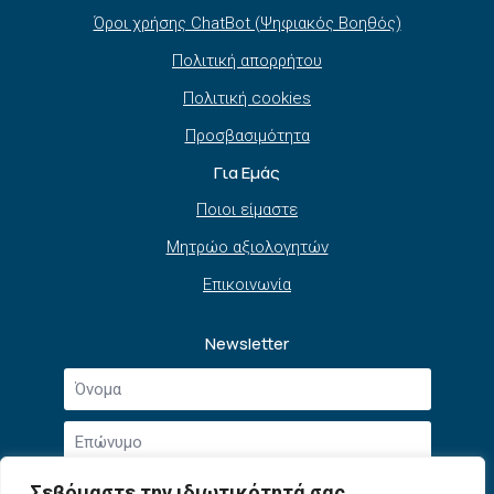
Όροι χρήσης ChatBot (Ψηφιακός Βοηθός)
Πολιτική απορρήτου
Πολιτική cookies
Προσβασιμότητα
Για Εμάς
Ποιοι είμαστε
Μητρώο αξιολογητών
Επικοινωνία
Newsletter
Όνομα
*
Επώνυμο
*
Email
Σεβόμαστε την ιδιωτικότητά σας