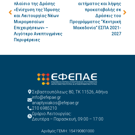
πλαίσιο της Δράσης
αιτήματος και λήψης
«Ενίσχυση της Ίδρυσης
προκαταβολής σε
και Λειτουργίας Νέων
Δράσεις του
Μικρομεσαίων
Προγράμματος “Κεντρική
Επιχειρήσεων» –
Μακεδονία” ΕΣΠΑ 2021-
Λιγότερο Ανεπτυγμένες
2027
Περιφέρειες
Σεβαστουπόλεως 80, ΤΚ 11526, Αθήνα
info@efepae.gr
anaptyxiakos@efepae.gr
210 6985210
Ωράριο Λειτουργίας:
Δευτέρα – Παρασκευή, 09:00 – 17:00
Αριθμός ΓΕΜΗ: 154190801000