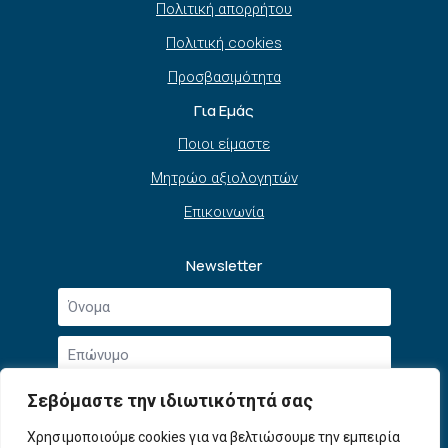
Πολιτική απορρήτου
Πολιτική cookies
Προσβασιμότητα
Για Εμάς
Ποιοι είμαστε
Μητρώο αξιολογητών
Επικοινωνία
Newsletter
Όνομα
*
Επώνυμο
*
Email
Σεβόμαστε την ιδιωτικότητά σας
*
Συμφωνώ με την
Πολιτική Απορρήτου
και τους
Χρησιμοποιούμε cookies για να βελτιώσουμε την εμπειρία
Αποδοχή