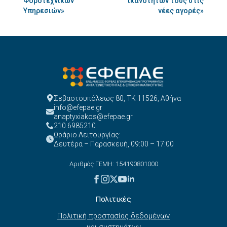
Φοροτεχνικών
ικανοτήτων τους στις
Υπηρεσιών»
νέες αγορές»
Σεβαστουπόλεως 80, ΤΚ 11526, Αθήνα
info@efepae.gr
anaptyxiakos@efepae.gr
210 6985210
Ωράριο Λειτουργίας:
Δευτέρα – Παρασκευή, 09:00 – 17:00
Αριθμός ΓΕΜΗ: 154190801000
Πολιτικές
Πολιτική προστασίας δεδομένων
και συστημάτων