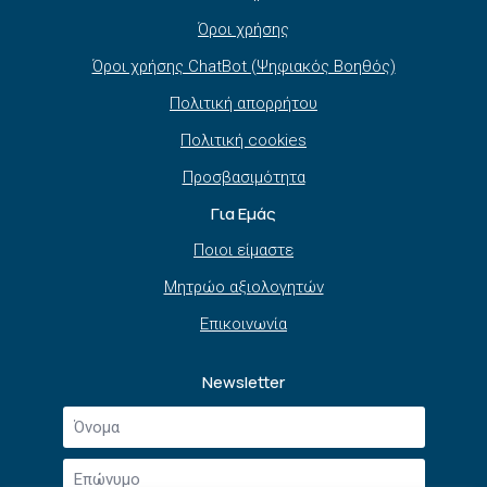
Όροι χρήσης
Όροι χρήσης ChatBot (Ψηφιακός Βοηθός)
Πολιτική απορρήτου
Πολιτική cookies
Προσβασιμότητα
Για Εμάς
Ποιοι είμαστε
Μητρώο αξιολογητών
Επικοινωνία
Newsletter
Όνομα
*
Επώνυμο
*