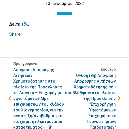
10 Ιανουαρίου, 2022
Δείτε
εδώ
Share
Προηγούμενο
Επόμενο
Απόφαση Απόρριψης
Αιτήσεων
Όγδοη (8η) Απόφαση
Χρηματοδότησης στο
Απόρριψης Αιτήσεων
πλαίσιο της Πρόσκλησης
Χρηματοδότησης που
«e-Λιανικό – Επιχορήγηση
υποβλήθηκαν στο πλαίσιο
υφιστάμενων ΜμΕ
της Πρόσκλησης
επιχειρήσεων του κλάδου
"Επιχορήγηση
του λιανεμπορίου, για την
Υφιστάμενων
ανάπτυξη/αναβάθμιση και
Επιχειρήσεων
διαχείριση ηλεκτρονικού
Γυμναστηρίων,
καταστήματος» – Β’
Παιδότοπων"