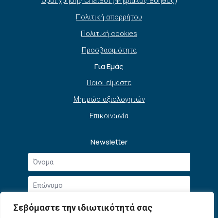
Όροι χρήσης ChatBot (Ψηφιακός Βοηθός)
Πολιτική απορρήτου
Πολιτική cookies
Προσβασιμότητα
Για Εμάς
Ποιοι είμαστε
Μητρώο αξιολογητών
Επικοινωνία
Newsletter
Όνομα
*
Επώνυμο
*
Email
Σεβόμαστε την ιδιωτικότητά σας
*