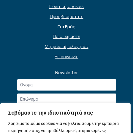
Πολιτική cookies
Προσβασιμότητα
Για Εμάς
Ποιοι είμαστε
Μητρώο αξιολογητών
Επικοινωνία
Newsletter
Όνομα
*
Επώνυμο
*
Email
Σεβόμαστε την ιδιωτικότητά σας
*
Συμφωνώ με την
Πολιτική Απορρήτου
και τους
Χρησιμοποιούμε cookies για να βελτιώσουμε την εμπειρία
Αποδοχή
Όρους Χρήσης
.
περιήγησής σας, να προβάλλουμε εξατομικευμένες
όρων