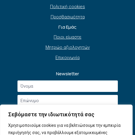
Πολιτική cookies
Προσβασιμότητα
Για Εμάς
Ποιοι είμαστε
Μητρώο αξιολογητών
Επικοινωνία
Newsletter
Όνομα
*
Επώνυμο
*
Email
Σεβόμαστε την ιδιωτικότητά σας
*
Συμφωνώ με την
Πολιτική Απορρήτου
και τους
Χρησιμοποιούμε cookies για να βελτιώσουμε την εμπειρία
Αποδοχή
Όρους Χρήσης
.
περιήγησής σας, να προβάλλουμε εξατομικευμένες
όρων