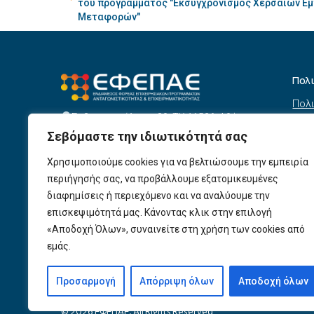
του προγράμματος "Εκσυγχρονισμός Χερσαίων Ε
Μεταφορών"
Πολ
Πολι
Σεβαστουπόλεως 80, ΤΚ 11526, Αθήνα
συσ
info@efepae.gr
Σεβόμαστε την ιδιωτικότητά σας
anaptyxiakos@efepae.gr
Όρο
210 6985210
Χρησιμοποιούμε cookies για να βελτιώσουμε την εμπειρία
Όροι
Ωράριο Λειτουργίας:
περιήγησής σας, να προβάλλουμε εξατομικευμένες
Δευτέρα – Παρασκευή, 09:00 – 17:00
Βοη
διαφημίσεις ή περιεχόμενο και να αναλύουμε την
Πολι
Αριθμός ΓΕΜΗ: 154190801000
επισκεψιμότητά μας. Κάνοντας κλικ στην επιλογή
«Αποδοχή Όλων», συναινείτε στη χρήση των cookies από
Πολι
εμάς.
Προ
Προσαρμογή
Απόρριψη όλων
Αποδοχή όλων
© 2026 ΕΦΕΠΑΕ. All Rights Reserved