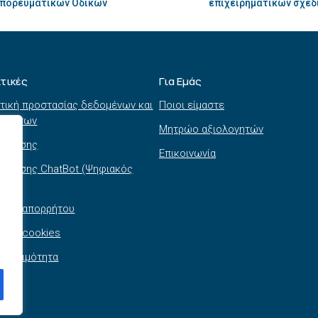
μπορευματικών Οδικών
επιχειρηματικών σχεδ
ιτικές
Για Εμάς
τική προστασίας δεδομένων και
Ποιοι είμαστε
τημάτων
Μητρώο αξιολογητών
ι χρήσης
Επικοινωνία
 χρήσης ChatBot (Ψηφιακός
θός)
τική απορρήτου
τική cookies
σβασιμότητα