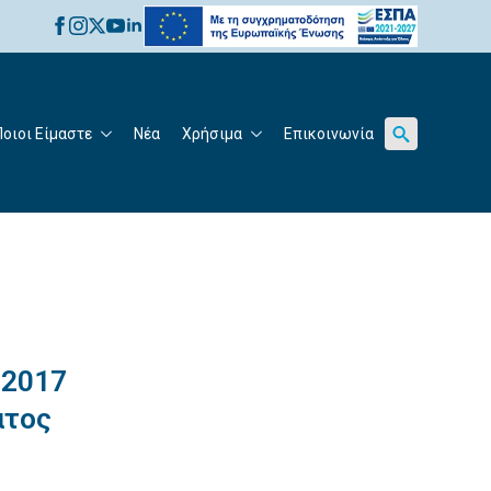
for:
Ποιοι Είμαστε
Νέα
Χρήσιμα
Επικοινωνία
Search
for:
-2017
ατος