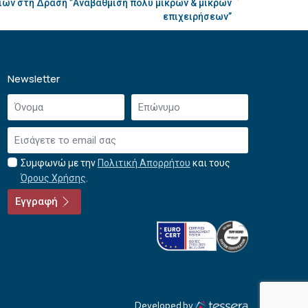
ίων στη Δράση ”Αναβάθμιση πολύ μικρών & μικρών
επιχειρήσεων”
Newsletter
Όνομα
Επώνυμο
*
*
Email
*
Συμφωνώ με την
Πολιτική Απορρήτου
και τους
Αποδοχή
Όρους Χρήσης
.
όρων
χρήσης
Εγγραφή
*
Developed by