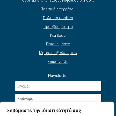
Όροι χρήσης ChatBot (Ψηφιακός Βοηθός)
Πολιτική απορρήτου
Πολιτική cookies
Προσβασιμότητα
Για Εμάς
Ποιοι είμαστε
Μητρώο αξιολογητών
Επικοινωνία
Newsletter
Όνομα
*
Επώνυμο
*
Email
Σεβόμαστε την ιδιωτικότητά σας
*