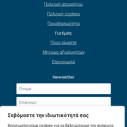
Πολιτική απορρήτου
Πολιτική cookies
Προσβασιμότητα
Για Εμάς
Ποιοι είμαστε
Μητρώο αξιολογητών
Επικοινωνία
Newsletter
Όνομα
*
Επώνυμο
*
Email
Σεβόμαστε την ιδιωτικότητά σας
*
Συμφωνώ με την
Πολιτική Απορρήτου
και τους
Χρησιμοποιούμε cookies για να βελτιώσουμε την εμπειρία
Αποδοχή