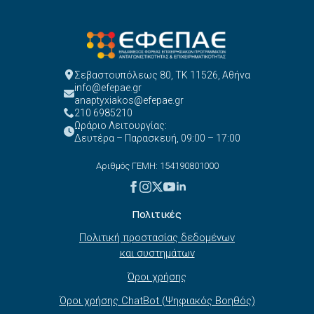
Σεβαστουπόλεως 80, ΤΚ 11526, Αθήνα
info@efepae.gr
anaptyxiakos@efepae.gr
210 6985210
Ωράριο Λειτουργίας:
Δευτέρα – Παρασκευή, 09:00 – 17:00
Αριθμός ΓΕΜΗ: 154190801000
Πολιτικές
Πολιτική προστασίας δεδομένων
και συστημάτων
Όροι χρήσης
Όροι χρήσης ChatBot (Ψηφιακός Βοηθός)