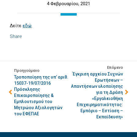
4 Φεβρουαρίου, 2021
Δείτε
εδώ
.
Share
Επόμενο
Προηγούμενο
Έγκριση αρχείου Συχνών
Τροποποίηση της υπ’ αριθ.
Ερωτήσεων –
15037-19/07/2016
Απαντήσεων υλοποίησης
Πρόσκλησης
για τη ∆ράση
Επικαιροποίησης &
«Εργαλειοθήκη
Εμπλουτισμού του
Επιχειρηματικότητας:
Μητρώου Αξιολογητών
Εμπόριο – Εστίαση –
του ΕΦΕΠΑΕ
Εκπαίδευση»