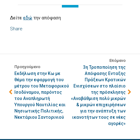
Δείτε
εδώ
την απόφαση
Share
Επόμενο
Προηγούμενο
3η Τροποποίηση της
Εκδήλωση στην Κω με
Απόφασης Ενταξης
θέμα την εφαρμογή του
Πράξεων Κρατικών
μέτρου του Μεταφορικού
Ενισχύσεων στο πλαίσιο
Ισοδύναμου, παρόντος
της πρόσκλησης
του Αναπληρωτή
«Αναβάθμιση πολύ μικρών
Υπουργού Ναυτιλίας και
& μικρών επιχειρήσεων
Νησιωτικής Πολιτικής,
για την ανάπτυξη των
Νεκτάριου Σαντορινιού
ικανοτήτων τους σε νέες
αγορές»