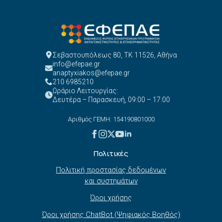
Σεβαστουπόλεως 80, ΤΚ 11526, Αθήνα
info@efepae.gr
anaptyxiakos@efepae.gr
210 6985210
Ωράριο Λειτουργίας:
Δευτέρα – Παρασκευή, 09:00 – 17:00
Αριθμός ΓΕΜΗ: 154190801000
Πολιτικές
Πολιτική προστασίας δεδομένων
και συστημάτων
Όροι χρήσης
Όροι χρήσης ChatBot (Ψηφιακός Βοηθός)