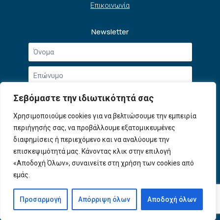
Επικοινωνία
Newsletter
Όνομα
*
Επώνυμο
*
Email
Σεβόμαστε την ιδιωτικότητά σας
*
Συμφωνώ με την
Πολιτική Απορρήτου
και τους
Χρησιμοποιούμε cookies για να βελτιώσουμε την εμπειρία
Αποδοχή
Όρους Χρήσης
.
περιήγησής σας, να προβάλλουμε εξατομικευμένες
όρων
χρήσης
διαφημίσεις ή περιεχόμενο και να αναλύουμε την
Εγγραφή
*
επισκεψιμότητά μας. Κάνοντας κλικ στην επιλογή
«Αποδοχή Όλων», συναινείτε στη χρήση των cookies από
εμάς.
© 2026 ΕΦΕΠΑΕ. All Rights Reserved
Προσαρμογή
Απόρριψη όλων
Αποδοχή όλων
Developed by