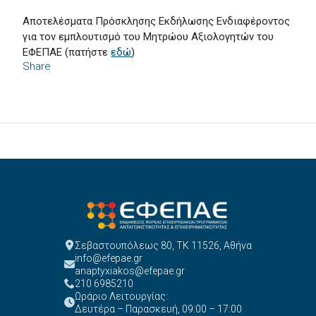
Αποτελέσματα Πρόσκλησης Εκδήλωσης Ενδιαφέροντος
για τον εμπλουτισμό του Μητρώου Αξιολογητών του
ΕΦΕΠΑΕ (πατήστε
εδώ
)
Share
Σεβαστουπόλεως 80, ΤΚ 11526, Αθήνα
info@efepae.gr
anaptyxiakos@efepae.gr
210 6985210
Ωράριο Λειτουργίας:
Δευτέρα – Παρασκευή, 09:00 – 17:00