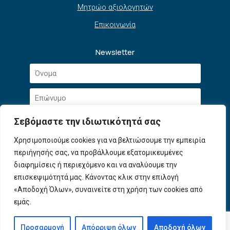
Μητρώο αξιολογητών
Επικοινωνία
Newsletter
Όνομα
*
Επώνυμο
*
Email
Σεβόμαστε την ιδιωτικότητά σας
*
Συμφωνώ με την
Πολιτική Απορρήτου
και τους
Χρησιμοποιούμε cookies για να βελτιώσουμε την εμπειρία
Αποδοχή
Όρους Χρήσης
.
περιήγησής σας, να προβάλλουμε εξατομικευμένες
όρων
χρήσης
διαφημίσεις ή περιεχόμενο και να αναλύουμε την
Εγγραφή
*
επισκεψιμότητά μας. Κάνοντας κλικ στην επιλογή
«Αποδοχή Όλων», συναινείτε στη χρήση των cookies από
εμάς.
© 2026 ΕΦΕΠΑΕ. All Rights Reserved
Προσαρμογή
Απόρριψη όλων
Αποδοχή όλων