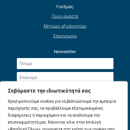
Για Εμάς
Ποιοι είμαστε
Μητρώο αξιολογητών
Επικοινωνία
Newsletter
Όνομα
*
Επώνυμο
*
Email
Σεβόμαστε την ιδιωτικότητά σας
*
Συμφωνώ με την
Πολιτική Απορρήτου
και τους
Χρησιμοποιούμε cookies για να βελτιώσουμε την εμπειρία
Αποδοχή
Όρους Χρήσης
.
περιήγησής σας, να προβάλλουμε εξατομικευμένες
όρων
χρήσης
διαφημίσεις ή περιεχόμενο και να αναλύουμε την
Εγγραφή
*
επισκεψιμότητά μας. Κάνοντας κλικ στην επιλογή
«Αποδοχή Όλων», συναινείτε στη χρήση των cookies από