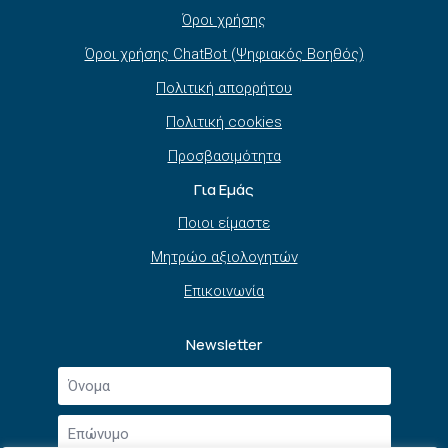
Όροι χρήσης
Όροι χρήσης ChatBot (Ψηφιακός Βοηθός)
Πολιτική απορρήτου
Πολιτική cookies
Προσβασιμότητα
Για Εμάς
Ποιοι είμαστε
Μητρώο αξιολογητών
Επικοινωνία
Newsletter
Όνομα
*
Επώνυμο
*