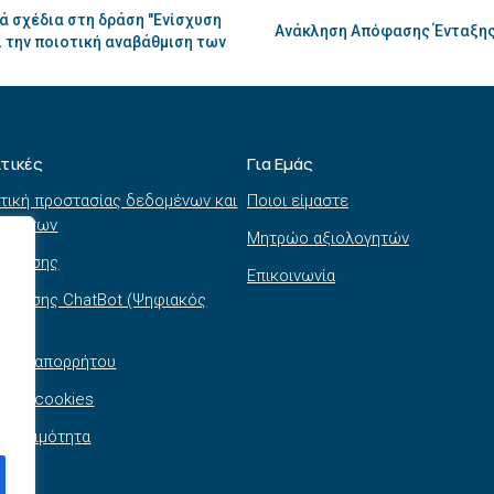
ά σχέδια στη δράση "Ενίσχυση
Ανάκληση Απόφασης Ένταξης 
ι την ποιοτική αναβάθμιση των
ιτικές
Για Εμάς
τική προστασίας δεδομένων και
Ποιοι είμαστε
τημάτων
Μητρώο αξιολογητών
ι χρήσης
Επικοινωνία
 χρήσης ChatBot (Ψηφιακός
θός)
τική απορρήτου
τική cookies
σβασιμότητα