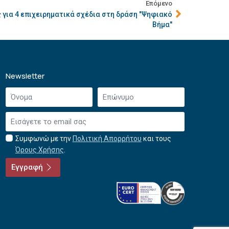
Επόμενο
για 4 επιχειρηματικά σχέδια στη δράση "Ψηφιακό
Βήμα"
Newsletter
Όνομα
Επώνυμο
*
*
Email
*
Συμφωνώ με την
Πολιτική Απορρήτου
και τους
Αποδοχή
Όρους Χρήσης
.
όρων
χρήσης
Εγγραφή
*