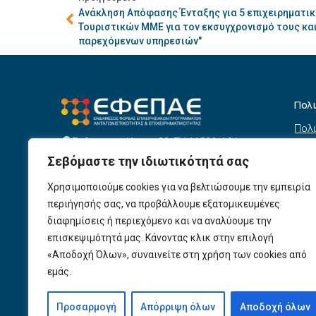
Ανάκληση Απόφασης Ένταξης για 5 επιχειρηματικ
Τουριστικών ΜΜΕ για τον εκσυγχρονισμό τους κα
παρεχόμενων υπηρεσιών"
Πολ
Πολι
Σεβαστουπόλεως 80, ΤΚ 11526, Αθήνα
συσ
info@efepae.gr
Σεβόμαστε την ιδιωτικότητά σας
anaptyxiakos@efepae.gr
Όρο
210 6985210
Χρησιμοποιούμε cookies για να βελτιώσουμε την εμπειρία
Όροι
Ωράριο Λειτουργίας:
περιήγησής σας, να προβάλλουμε εξατομικευμένες
Δευτέρα – Παρασκευή, 09:00 – 17:00
Βοη
διαφημίσεις ή περιεχόμενο και να αναλύουμε την
Πολι
Αριθμός ΓΕΜΗ: 154190801000
επισκεψιμότητά μας. Κάνοντας κλικ στην επιλογή
«Αποδοχή Όλων», συναινείτε στη χρήση των cookies από
Πολι
εμάς.
Προ
Προσαρμογή
Απόρριψη όλων
Αποδοχή όλων