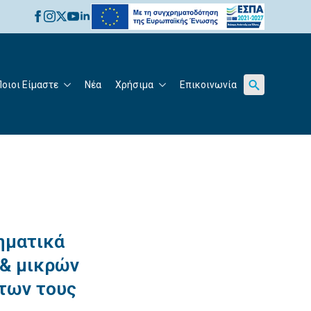
for:
Ποιοι Είμαστε
Νέα
Χρήσιμα
Επικοινωνία
Search
for:
ηματικά
 & μικρών
ήτων τους