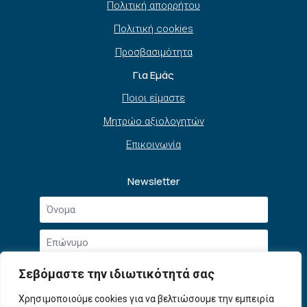
Πολιτική απορρήτου
Πολιτική cookies
Προσβασιμότητα
Για Εμάς
Ποιοι είμαστε
Μητρώο αξιολογητών
Επικοινωνία
Newsletter
Όνομα
*
Επώνυμο
*
Email
Σεβόμαστε την ιδιωτικότητά σας
*
Συμφωνώ με την
Πολιτική Απορρήτου
και τους
Χρησιμοποιούμε cookies για να βελτιώσουμε την εμπειρία
Αποδοχή