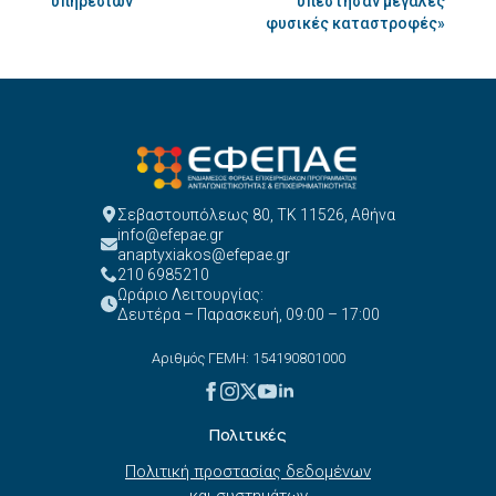
υπηρεσιών"
υπέστησαν μεγάλες
φυσικές καταστροφές»
Σεβαστουπόλεως 80, ΤΚ 11526, Αθήνα
info@efepae.gr
anaptyxiakos@efepae.gr
210 6985210
Ωράριο Λειτουργίας:
Δευτέρα – Παρασκευή, 09:00 – 17:00
Αριθμός ΓΕΜΗ: 154190801000
Πολιτικές
Πολιτική προστασίας δεδομένων
και συστημάτων