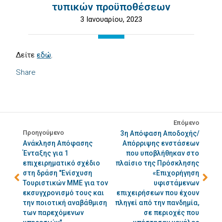
τυπικών προϋποθέσεων
3 Ιανουαρίου, 2023
Δείτε
εδώ
.
Share
Επόμενο
Προηγούμενο
3η Απόφαση Αποδοχής/
Ανάκληση Απόφασης
Απόρριψης ενστάσεων
Ένταξης για 1
που υποβλήθηκαν στο
επιχειρηματικό σχέδιο
πλαίσιο της Πρόσκλησης
στη δράση "Ενίσχυση
«Επιχορήγηση
Τουριστικών ΜΜΕ για τον
υφιστάμενων
εκσυγχρονισμό τους και
επιχειρήσεων που έχουν
την ποιοτική αναβάθμιση
πληγεί από την πανδημία,
των παρεχόμενων
σε περιοχές που