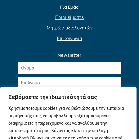
Για Εμάς
Ποιοι είμαστε
Μητρώο αξιολογητών
Επικοινωνία
Newsletter
Όνομα
*
Επώνυμο
*
Email
Σεβόμαστε την ιδιωτικότητά σας
*
Συμφωνώ με την
Πολιτική Απορρήτου
και τους
Χρησιμοποιούμε cookies για να βελτιώσουμε την εμπειρία
Αποδοχή
Όρους Χρήσης
.
περιήγησής σας, να προβάλλουμε εξατομικευμένες
όρων
χρήσης
διαφημίσεις ή περιεχόμενο και να αναλύουμε την
Εγγραφή
*
επισκεψιμότητά μας. Κάνοντας κλικ στην επιλογή
«Αποδοχή Όλων», συναινείτε στη χρήση των cookies από