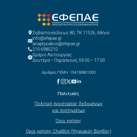
Σεβαστουπόλεως 80, ΤΚ 11526, Αθήνα
info@efepae.gr
anaptyxiakos@efepae.gr
210 6985210
Ωράριο Λειτουργίας:
Δευτέρα – Παρασκευή, 09:00 – 17:00
Αριθμός ΓΕΜΗ: 154190801000
Πολιτικές
Πολιτική προστασίας δεδομένων
και συστημάτων
Όροι χρήσης
Όροι χρήσης ChatBot (Ψηφιακός Βοηθός)