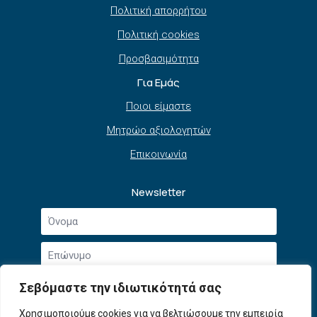
Πολιτική απορρήτου
Πολιτική cookies
Προσβασιμότητα
Για Εμάς
Ποιοι είμαστε
Μητρώο αξιολογητών
Επικοινωνία
Newsletter
Όνομα
*
Επώνυμο
*
Email
Σεβόμαστε την ιδιωτικότητά σας
*
Συμφωνώ με την
Πολιτική Απορρήτου
και τους
Χρησιμοποιούμε cookies για να βελτιώσουμε την εμπειρία
Αποδοχή