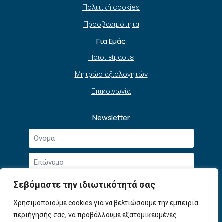
Πολιτική cookies
Προσβασιμότητα
Για Εμάς
Ποιοι είμαστε
Μητρώο αξιολογητών
Επικοινωνία
Newsletter
Όνομα
*
Επώνυμο
*
Email
Σεβόμαστε την ιδιωτικότητά σας
*
Συμφωνώ με την
Πολιτική Απορρήτου
και τους
Χρησιμοποιούμε cookies για να βελτιώσουμε την εμπειρία
Αποδοχή
Όρους Χρήσης
.
περιήγησής σας, να προβάλλουμε εξατομικευμένες
όρων