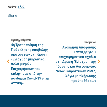
Δείτε
εδώ
.
Share
Προηγούμενο
Επόμενο
4η Τροποποίηση της
Ανάκληση Απόφασης
Πρόσκλησης υποβολής
Ένταξης για 1
προτάσεων στη δράση
επιχειρηματικό σχέδιο
«Ενίσχυση μικρών και
στη Δράση "Ενίσχυση της
πολύ μικρών
Ίδρυσης και Λειτουργίας
Επιχειρήσεων που
Νέων Τουριστικών ΜΜΕ",
επλήγησαν από την
λόγω μη πλήρωσης
πανδημία Covid-19 στην
προϋποθέσεων
Αττική»