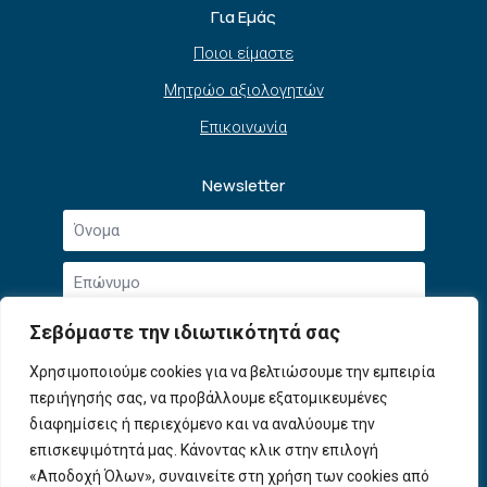
Για Εμάς
Ποιοι είμαστε
Μητρώο αξιολογητών
Επικοινωνία
Newsletter
Όνομα
*
Επώνυμο
*
Email
Σεβόμαστε την ιδιωτικότητά σας
*
Συμφωνώ με την
Πολιτική Απορρήτου
και τους
Χρησιμοποιούμε cookies για να βελτιώσουμε την εμπειρία
Αποδοχή
Όρους Χρήσης
.
περιήγησής σας, να προβάλλουμε εξατομικευμένες
όρων
χρήσης
διαφημίσεις ή περιεχόμενο και να αναλύουμε την
Εγγραφή
*
επισκεψιμότητά μας. Κάνοντας κλικ στην επιλογή
«Αποδοχή Όλων», συναινείτε στη χρήση των cookies από