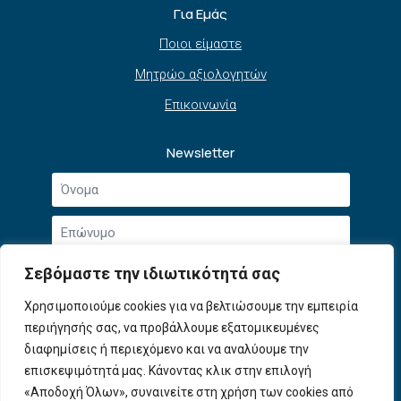
Για Εμάς
Ποιοι είμαστε
Μητρώο αξιολογητών
Επικοινωνία
Newsletter
Όνομα
*
Επώνυμο
*
Email
Σεβόμαστε την ιδιωτικότητά σας
*
Συμφωνώ με την
Πολιτική Απορρήτου
και τους
Χρησιμοποιούμε cookies για να βελτιώσουμε την εμπειρία
Αποδοχή
Όρους Χρήσης
.
περιήγησής σας, να προβάλλουμε εξατομικευμένες
όρων
χρήσης
διαφημίσεις ή περιεχόμενο και να αναλύουμε την
Εγγραφή
*
επισκεψιμότητά μας. Κάνοντας κλικ στην επιλογή
«Αποδοχή Όλων», συναινείτε στη χρήση των cookies από