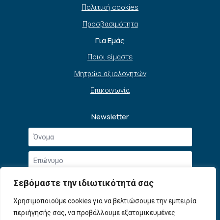
Πολιτική cookies
Προσβασιμότητα
Για Εμάς
Ποιοι είμαστε
Μητρώο αξιολογητών
Επικοινωνία
Newsletter
Όνομα
*
Επώνυμο
*
Email
Σεβόμαστε την ιδιωτικότητά σας
*
Συμφωνώ με την
Πολιτική Απορρήτου
και τους
Χρησιμοποιούμε cookies για να βελτιώσουμε την εμπειρία
Αποδοχή
Όρους Χρήσης
.
περιήγησής σας, να προβάλλουμε εξατομικευμένες
όρων