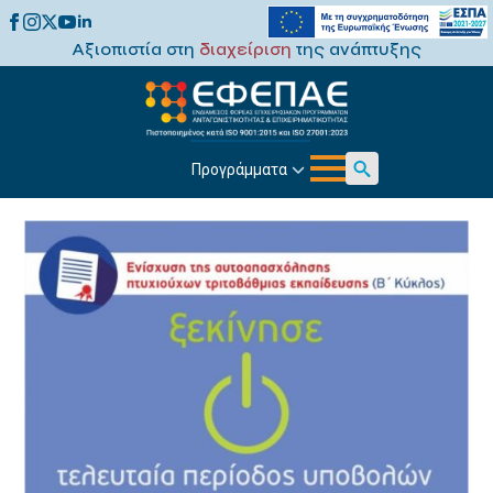
Αξιοπιστία στη
διαχείριση
της ανάπτυξης
Προγράμματα
Search
for: