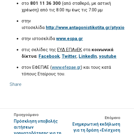
στο
801 11 36 300
(από σταθερό, με αστική
χρέωση) από τις 8.00 πµ έως τις 7.00 µµ
στην
ιστοσελίδα
http://www.antagonistikotita.gr/ptyxioyxoi
στην ιστοσελίδα
www.espa.gr
στις σελίδες της
ΕΥΔ ΕΠΑνΕΚ
στα
κοινωνικά
δίκτυα
:
Facebook
,
Twitter
,
LinkedΙn
,
youtube
στον
ΕΦΕΠΑΕ (
www
.
efepae
.
gr
) και τους κατά
τόπους Εταίρους του.
Share
Προηγούμενο
Επόμενο
Πρόσκληση υποβολής
Ενημερωτική εκδήλωση
αιτήσεων
για τη δράση «Ενίσχυση
χρηματοδότησης για τη