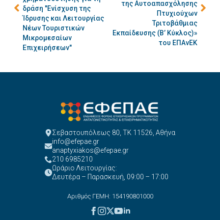
της Αυτοαπασχόλησης
δράση "Ενίσχυση της
Πτυχιούχων
Ίδρυσης και Λειτουργίας
Τριτοβάθμιας
Νέων Τουριστικών
Εκπαίδευσης (Β’ Κύκλος)»
Μικρομεσαίων
του ΕΠΑνΕΚ
Επιχειρήσεων"
Σεβαστουπόλεως 80, ΤΚ 11526, Αθήνα
info@efepae.gr
anaptyxiakos@efepae.gr
210 6985210
Ωράριο Λειτουργίας:
Δευτέρα – Παρασκευή, 09:00 – 17:00
Αριθμός ΓΕΜΗ: 154190801000