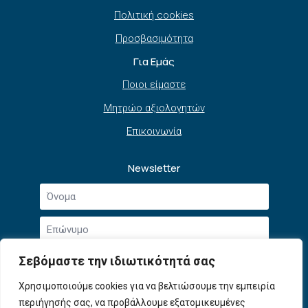
Πολιτική cookies
Προσβασιμότητα
Για Εμάς
Ποιοι είμαστε
Μητρώο αξιολογητών
Επικοινωνία
Newsletter
Όνομα
*
Επώνυμο
*
Email
Σεβόμαστε την ιδιωτικότητά σας
*
Συμφωνώ με την
Πολιτική Απορρήτου
και τους
Χρησιμοποιούμε cookies για να βελτιώσουμε την εμπειρία
Αποδοχή
Όρους Χρήσης
.
περιήγησής σας, να προβάλλουμε εξατομικευμένες
όρων