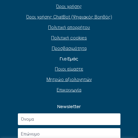
Όροι χρήσης
Όροι χρήσης ChatBot (Ψηφιακός Βοηθός)
Πολιτική απορρήτου
Πολιτική cookies
Προσβασιμότητα
Για Εμάς
Ποιοι είμαστε
Μητρώο αξιολογητών
Επικοινωνία
Newsletter
Όνομα
*
Επώνυμο
*