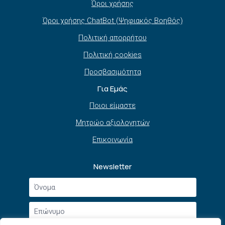
Όροι χρήσης
Όροι χρήσης ChatBot (Ψηφιακός Βοηθός)
Πολιτική απορρήτου
Πολιτική cookies
Προσβασιμότητα
Για Εμάς
Ποιοι είμαστε
Μητρώο αξιολογητών
Επικοινωνία
Newsletter
Όνομα
*
Επώνυμο
*