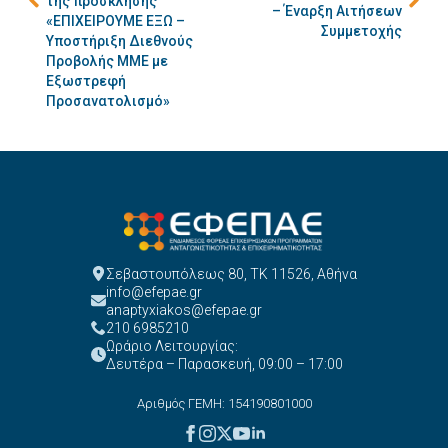
της πρόσκλησης
– Έναρξη Αιτήσεων
«ΕΠΙΧΕΙΡΟΥΜΕ ΕΞΩ –
Συμμετοχής
Υποστήριξη Διεθνούς
Προβολής ΜΜΕ με
Εξωστρεφή
Προσανατολισμό»
Σεβαστουπόλεως 80, ΤΚ 11526, Αθήνα
info@efepae.gr
anaptyxiakos@efepae.gr
210 6985210
Ωράριο Λειτουργίας:
Δευτέρα – Παρασκευή, 09:00 – 17:00
Αριθμός ΓΕΜΗ: 154190801000