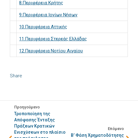
8.Περιφέρεια Κρήτης
9.Περιφέρεια Ιονίων Νήσων
10.Περιφέρεια Αττικής
11.Περιφέρεια Στερεάς Ελλάδας
12.Περιφέρεια Νοτίου Αιγαίου
Share
Προηγούμενο
Τροποποίηση της
Απόφασης Ένταξης
Πράξεων Κρατικών
Επόμενο
Ενισχύσεων στο πλαίσιο
Β’ Φάση Χρηματοδότησης