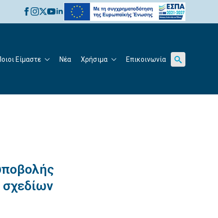
for:
Ποιοι Είμαστε
Νέα
Χρήσιμα
Επικοινωνία
Search
for:
υποβολής
 σχεδίων