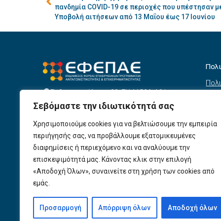
πανδημία COVID-19 σε περιοχές που υπέστησαν 
Υποβολή αιτήσεων από 13 Μαΐου έως 17 Ιουνίου
Πολ
Πολι
Σεβαστουπόλεως 80, ΤΚ 11526, Αθήνα
συσ
info@efepae.gr
Σεβόμαστε την ιδιωτικότητά σας
anaptyxiakos@efepae.gr
Όρο
210 6985210
Χρησιμοποιούμε cookies για να βελτιώσουμε την εμπειρία
Όροι
Ωράριο Λειτουργίας:
περιήγησής σας, να προβάλλουμε εξατομικευμένες
Δευτέρα – Παρασκευή, 09:00 – 17:00
Βοη
διαφημίσεις ή περιεχόμενο και να αναλύουμε την
Πολι
Αριθμός ΓΕΜΗ: 154190801000
επισκεψιμότητά μας. Κάνοντας κλικ στην επιλογή
«Αποδοχή Όλων», συναινείτε στη χρήση των cookies από
Πολι
εμάς.
Προ
Προσαρμογή
Απόρριψη όλων
Αποδοχή όλων