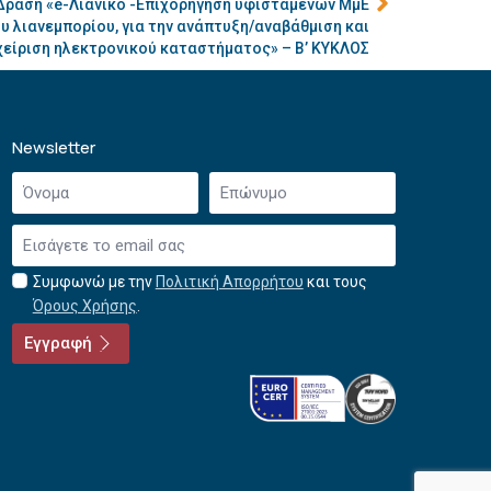
Δράση «e-Λιανικό -Επιχορήγηση υφιστάμενων ΜμΕ
υ λιανεμπορίου, για την ανάπτυξη/αναβάθμιση και
χείριση ηλεκτρονικού καταστήματος» – Β’ ΚΥΚΛΟΣ
Newsletter
Όνομα
Επώνυμο
*
*
Email
*
Συμφωνώ με την
Πολιτική Απορρήτου
και τους
Αποδοχή
Όρους Χρήσης
.
όρων
χρήσης
Εγγραφή
*