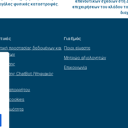
επενδυτικών σχεδίων στη 
μεγάλες φυσικές καταστροφές.
επιχειρήσεων του κλάδου το
δια
ιτικές
Για Εμάς
τική προστασίας δεδομένων και
Ποιοι είμαστε
τημάτων
Μητρώο αξιολογητών
ι χρήσης
Επικοινωνία
 χρήσης ChatBot (Ψηφιακός
θός)
τική απορρήτου
τική cookies
σβασιμότητα